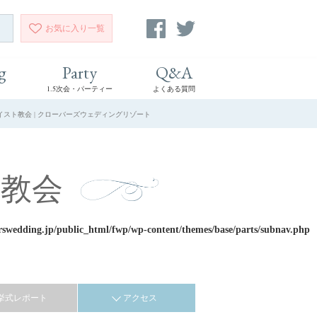
お気に入り
一覧
g
Party
Q&A
1.5次会・パーティー
よくある質問
イスト教会 | クローバーズウェディングリゾート
教会
rswedding.jp/public_html/fwp/wp-content/themes/base/parts/subnav.php
挙式レポート
アクセス