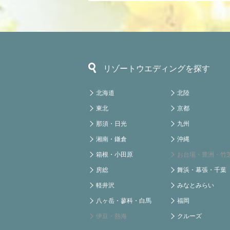
リゾートウエディングを探す
北海道
北陸
東北
京都
那須・日光
九州
湘南・鎌倉
沖縄
箱根・小田原
お台場・豊洲・竹
房総
舞浜・幕張・千葉
軽井沢
みなとみらい
八ヶ岳・蓼科・白馬
福岡
伊豆・熱海
クルーズ