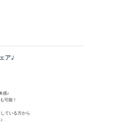
ェア♪
体感♪
介も可能！
討している方から
♪