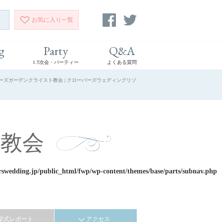
お気に入り
一覧
g
Party
Q&A
1.5次会・パーティー
よくある質問
ローズガーデンクライスト教会 | クローバーズウェディングリゾ
教会
rswedding.jp/public_html/fwp/wp-content/themes/base/parts/subnav.php
挙式レポート
アクセス