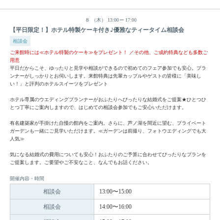
８
（木）
13:00
17:00
【平日限定！】ホテル特製ケーキ付き♪優雅なティータイム相談会
相談会
ご来館時には≪ホテル特製のケーキ≫をプレゼント！ ／その他、ご成約特典なども多数ご
用意
平日だからこそ、ゆったりと見学や相談ができるので初めてのフェア参加でも安心。プラ
ンナーがしっかりとお伺いします。来館特典は先輩カップルやゲストの皆様に「美味し
い！」と評判のホテルスイーツをプレゼント
ホテル専属のウエディングプランナーがおふたりへぴったりな結婚式をご提案★ひとつひ
とつ丁寧にご案内しますので、はじめての相談会参加でもご安心いただけます。
有名建築家が手掛けた自慢の館内をご案内。さらに、芦ノ湖を間近に望む、プライベート
ガーデンも一緒にご見学いただけます。≪ガーデンは前撮り、フォトウエディングでも大
人気≫
気になる結婚式の費用についても安心！おふたりのご予算に合わせてぴったりなプランを
ご提案します。ご要望やご不安なこと、なんでもお話ください。
開催内容・時間
相談会
13:00〜15:00
相談会
14:00〜16:00