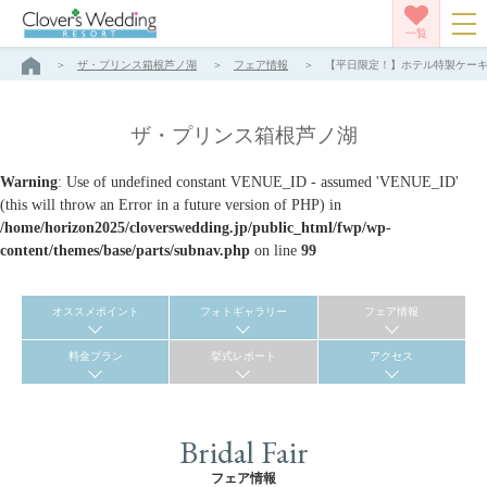
一覧
ザ・プリンス箱根芦ノ湖
フェア情報
【平日限定！】ホテル特製ケーキ付
ザ・プリンス箱根芦ノ湖
Warning
: Use of undefined constant VENUE_ID - assumed 'VENUE_ID'
(this will throw an Error in a future version of PHP) in
/home/horizon2025/cloverswedding.jp/public_html/fwp/wp-
content/themes/base/parts/subnav.php
on line
99
オススメポイント
フォトギャラリー
フェア情報
料金プラン
挙式レポート
アクセス
Bridal Fair
フェア情報