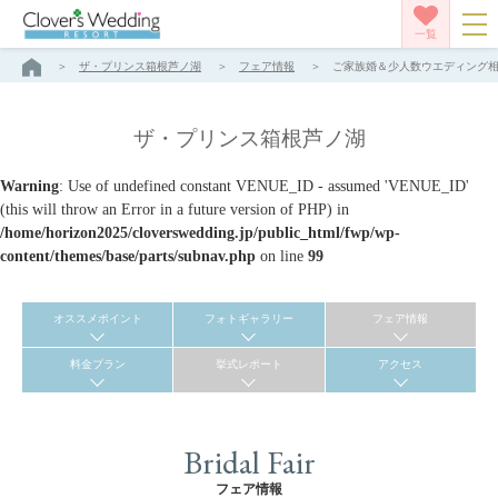
一覧
ザ・プリンス箱根芦ノ湖
フェア情報
ご家族婚＆少人数ウエディング相談
ザ・プリンス箱根芦ノ湖
Warning
: Use of undefined constant VENUE_ID - assumed 'VENUE_ID'
(this will throw an Error in a future version of PHP) in
/home/horizon2025/cloverswedding.jp/public_html/fwp/wp-
content/themes/base/parts/subnav.php
on line
99
オススメポイント
フォトギャラリー
フェア情報
料金プラン
挙式レポート
アクセス
Bridal Fair
フェア情報