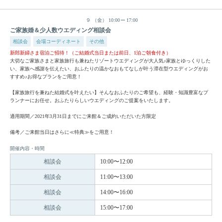
９
（金）
10:00
17:00
ご家族婚＆少人数ウエディング相談会
相談会
会場コーディネート
その他
新郎新婦さま宿泊ご招待！（ご結婚式当日または前日、1泊ご朝食付き）
大切なご家族さまと家族旅行も兼ねたリゾートウエディングが大人気♪家族とゆっくりした
い、家族へ感謝を伝えたい、おふたりの温かなおもてなしが叶う滞在型ウエディングがお
すすめ♪お得なプランをご用意！
【家族旅行を兼ねた結婚式を叶えたい】そんなおふたりのご希望も、経験・知識豊富なプ
ランナーにお任せ。おふたりらしいウエディングのご提案をいたします。
適用期間／2021年3月31日までにご来館＆ご成約いただいた方限定
備考／ご来館当日はさらに≪特典≫をご用意！
開催内容・時間
相談会
10:00〜12:00
相談会
11:00〜13:00
相談会
14:00〜16:00
相談会
15:00〜17:00