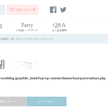
お気に入り
一覧
g
Party
Q&A
1.5次会・パーティー
よくある質問
ス箱根芦ノ湖 | クローバーズウェディングリゾート
湖
rswedding.jp/public_html/fwp/wp-content/themes/base/parts/subnav.php
挙式レポート
アクセス