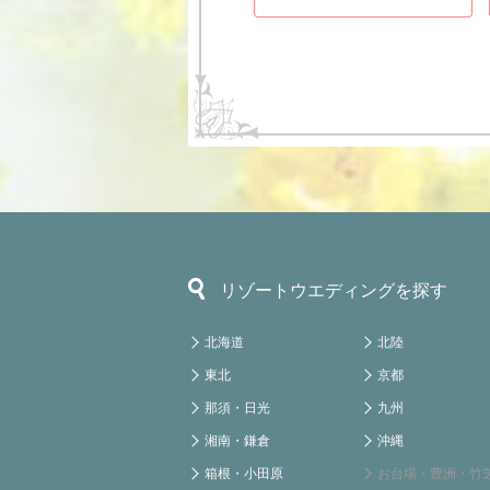
リゾートウエディングを探す
北海道
北陸
東北
京都
那須・日光
九州
湘南・鎌倉
沖縄
箱根・小田原
お台場・豊洲・竹