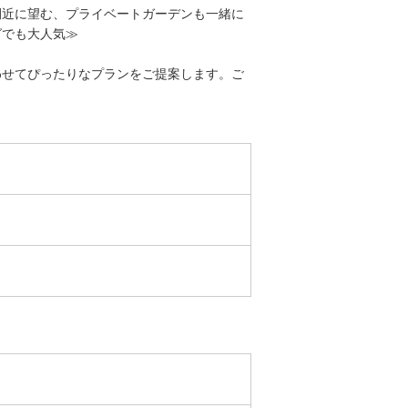
間近に望む、プライベートガーデンも一緒に
グでも大人気≫
わせてぴったりなプランをご提案します。ご