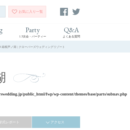
お気に入り
一覧
g
Party
Q&A
1.5次会・パーティー
よくある質問
ス箱根芦ノ湖 | クローバーズウェディングリゾート
湖
rswedding.jp/public_html/fwp/wp-content/themes/base/parts/subnav.php
挙式レポート
アクセス