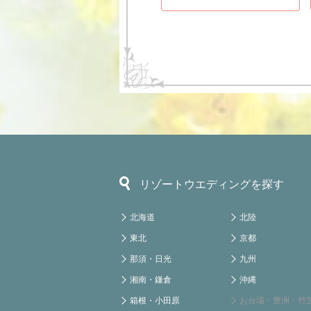
リゾートウエディングを探す
北海道
北陸
東北
京都
那須・日光
九州
湘南・鎌倉
沖縄
箱根・小田原
お台場・豊洲・竹