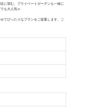
間近に望む、プライベートガーデンも一緒に
グでも大人気≫
わせてぴったりなプランをご提案します。ご