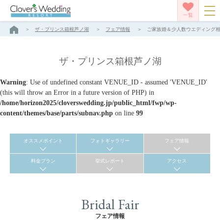
一覧
ザ・プリンス箱根芦ノ湖
フェア情報
ご家族婚＆少人数ウエディング相談
ザ・プリンス箱根芦ノ湖
Warning
: Use of undefined constant VENUE_ID - assumed 'VENUE_ID'
(this will throw an Error in a future version of PHP) in
/home/horizon2025/cloverswedding.jp/public_html/fwp/wp-
content/themes/base/parts/subnav.php
on line
99
オススメポイント
フォトギャラリー
フェア情報
料金プラン
挙式レポート
アクセス
Bridal Fair
フェア情報