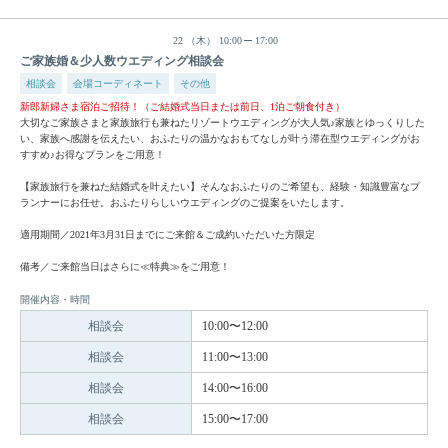
22
（木）
10:00
17:00
ご家族婚＆少人数ウエディング相談会
相談会
会場コーディネート
その他
新郎新婦さま宿泊ご招待！（ご結婚式当日または前日、1泊ご朝食付き）
大切なご家族さまと家族旅行も兼ねたリゾートウエディングが大人気♪家族とゆっくりした
い、家族へ感謝を伝えたい、おふたりの温かなおもてなしが叶う滞在型ウエディングがお
すすめ♪お得なプランをご用意！
【家族旅行を兼ねた結婚式を叶えたい】そんなおふたりのご希望も、経験・知識豊富なプ
ランナーにお任せ。おふたりらしいウエディングのご提案をいたします。
適用期間／2021年3月31日までにご来館＆ご成約いただいた方限定
備考／ご来館当日はさらに≪特典≫をご用意！
開催内容・時間
相談会
10:00〜12:00
相談会
11:00〜13:00
相談会
14:00〜16:00
相談会
15:00〜17:00