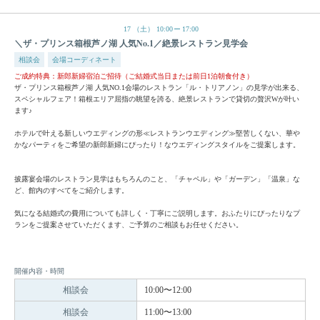
17
（土）
10:00
17:00
＼ザ・プリンス箱根芦ノ湖 人気No.1／絶景レストラン見学会
相談会
会場コーディネート
ご成約特典：新郎新婦宿泊ご招待（ご結婚式当日または前日1泊朝食付き）
ザ・プリンス箱根芦ノ湖 人気NO.1会場のレストラン「ル・トリアノン」の見学が出来る、
スペシャルフェア！箱根エリア屈指の眺望を誇る、絶景レストランで貸切の贅沢Wが叶い
ます♪
ホテルで叶える新しいウエディングの形≪レストランウエディング≫堅苦しくない、華や
かなパーティをご希望の新郎新婦にぴったり！なウエディングスタイルをご提案します。
披露宴会場のレストラン見学はもちろんのこと、「チャペル」や「ガーデン」「温泉」な
ど、館内のすべてをご紹介します。
気になる結婚式の費用についても詳しく・丁寧にご説明します。おふたりにぴったりなプ
ランをご提案させていただくます、ご予算のご相談もお任せください。
開催内容・時間
相談会
10:00〜12:00
相談会
11:00〜13:00