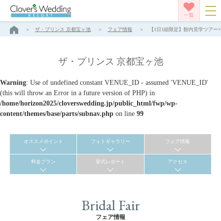
一覧
ザ・プリンス 京都宝ヶ池
フェア情報
【1日1組限定】館内見学ツアー×
ザ・プリンス 京都宝ヶ池
Warning
: Use of undefined constant VENUE_ID - assumed 'VENUE_ID'
(this will throw an Error in a future version of PHP) in
/home/horizon2025/cloverswedding.jp/public_html/fwp/wp-
content/themes/base/parts/subnav.php
on line
99
オススメポイント
フォトギャラリー
フェア情報
料金プラン
挙式レポート
アクセス
Bridal Fair
フェア情報