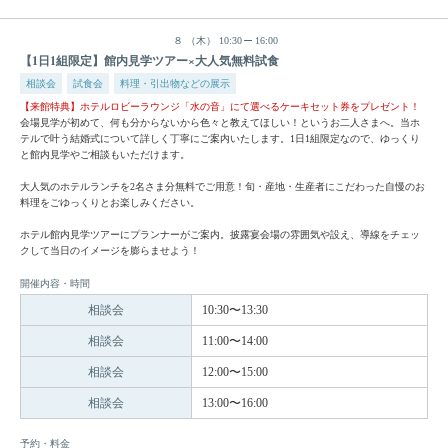
８
（木）
10:30
16:00
【1日1組限定】館内見学ツアー×大人気無料試食
相談会
試食会
料理・引出物などの展示
【来館特典】ホテルロビーラウンジ「水の音」にて選べるケーキセット券をプレゼント！
会場見学が初めて、何も分からないから色々と教えてほしい！というお二人さまへ。当ホ
テルで叶う結婚式について詳しく丁寧にご案内いたします。1日1組限定なので、ゆっくり
と館内見学やご相談もいただけます。
大人気のホテルランチを2名さま分無料でご用意！旬・産地・生産者にこだわった自慢のお
料理をごゆっくりとお楽しみください。
ホテル館内見学ツアーにプランナーがご案内。披露宴会場の雰囲気や設え、導線をチェッ
クして当日のイメージを膨らませよう！
開催内容・時間
相談会
10:30〜13:30
相談会
11:00〜14:00
相談会
12:00〜15:00
相談会
13:00〜16:00
予約・料金