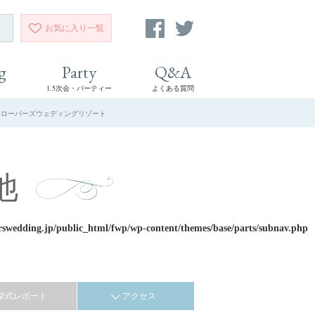
お気に入り
一覧
g
Party
Q&A
1.5次会・パーティー
よくある質問
| クローバーズウェディングリゾート
池
rswedding.jp/public_html/fwp/wp-content/themes/base/parts/subnav.php
挙式レポート
アクセス