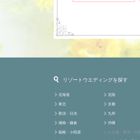
リゾートウエディングを探す
北海道
北陸
東北
京都
那須・日光
九州
湘南・鎌倉
沖縄
箱根・小田原
お台場・豊洲・竹