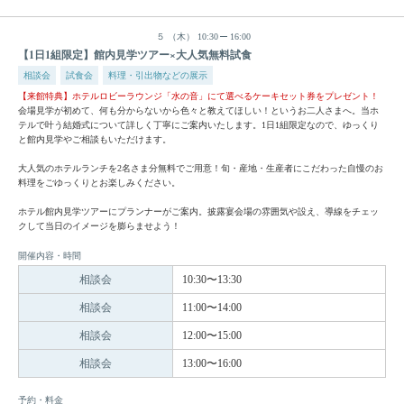
５
（木）
10:30
16:00
【1日1組限定】館内見学ツアー×大人気無料試食
相談会
試食会
料理・引出物などの展示
【来館特典】ホテルロビーラウンジ「水の音」にて選べるケーキセット券をプレゼント！
会場見学が初めて、何も分からないから色々と教えてほしい！というお二人さまへ。当ホ
テルで叶う結婚式について詳しく丁寧にご案内いたします。1日1組限定なので、ゆっくり
と館内見学やご相談もいただけます。
大人気のホテルランチを2名さま分無料でご用意！旬・産地・生産者にこだわった自慢のお
料理をごゆっくりとお楽しみください。
ホテル館内見学ツアーにプランナーがご案内。披露宴会場の雰囲気や設え、導線をチェッ
クして当日のイメージを膨らませよう！
開催内容・時間
相談会
10:30〜13:30
相談会
11:00〜14:00
相談会
12:00〜15:00
相談会
13:00〜16:00
予約・料金