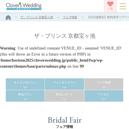
一覧
ザ・プリンス 京都宝ヶ池
フェア情報
【1日1組限定】館内見学ツアー×
ザ・プリンス 京都宝ヶ池
Warning
: Use of undefined constant VENUE_ID - assumed 'VENUE_ID'
(this will throw an Error in a future version of PHP) in
/home/horizon2025/cloverswedding.jp/public_html/fwp/wp-
content/themes/base/parts/subnav.php
on line
99
オススメポイント
フォトギャラリー
フェア情報
料金プラン
挙式レポート
アクセス
Bridal Fair
フェア情報