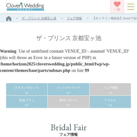
一覧
ザ・プリンス 京都宝ヶ池
フェア情報
【オンライン相談会】Zoomで会
ザ・プリンス 京都宝ヶ池
Warning
: Use of undefined constant VENUE_ID - assumed 'VENUE_ID'
(this will throw an Error in a future version of PHP) in
/home/horizon2025/cloverswedding.jp/public_html/fwp/wp-
content/themes/base/parts/subnav.php
on line
99
オススメポイント
フォトギャラリー
フェア情報
料金プラン
挙式レポート
アクセス
Bridal Fair
フェア情報