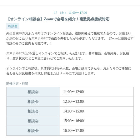
17
（土）
11:00
17:00
【オンライン相談会】Zoomで会場を紹介！複数拠点接続対応
相談会
外出自粛中のおふたり向けのオンライン相談会。複数間拠点で接続できるので、お住まい
が別のおふたりもスマホやPCで画面を共有しながら参加いただけます。（Zoomは使用せず
電話のみのご案内も可能です。）
スマホやPCなどを通しオンラインでご相談いただけます。基本相談、会場紹介、お見積
り、空き状況などご希望に合わせてご案内いたします。
オンラインでご相談後、具体的な日程や人数、会場が絞れてきたら、おふたりのご希望に
合わせたお見積書を作成し郵送またはメールにてお届けします。
開催内容・時間
相談会
11:00〜12:00
相談会
12:00〜13:00
相談会
14:00〜15:00
相談会
15:00〜16:00
相談会
16:00〜17:00