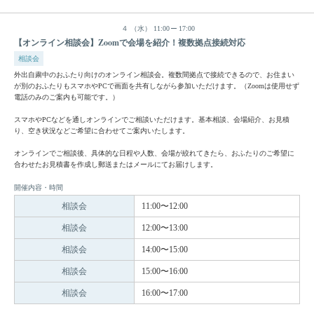
４
（水）
11:00
17:00
【オンライン相談会】Zoomで会場を紹介！複数拠点接続対応
相談会
外出自粛中のおふたり向けのオンライン相談会。複数間拠点で接続できるので、お住まい
が別のおふたりもスマホやPCで画面を共有しながら参加いただけます。（Zoomは使用せず
電話のみのご案内も可能です。）
スマホやPCなどを通しオンラインでご相談いただけます。基本相談、会場紹介、お見積
り、空き状況などご希望に合わせてご案内いたします。
オンラインでご相談後、具体的な日程や人数、会場が絞れてきたら、おふたりのご希望に
合わせたお見積書を作成し郵送またはメールにてお届けします。
開催内容・時間
相談会
11:00〜12:00
相談会
12:00〜13:00
相談会
14:00〜15:00
相談会
15:00〜16:00
相談会
16:00〜17:00