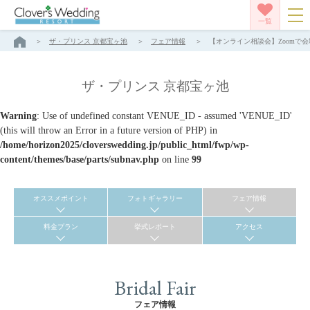
一覧
ザ・プリンス 京都宝ヶ池
フェア情報
【オンライン相談会】Zoomで会
ザ・プリンス 京都宝ヶ池
Warning
: Use of undefined constant VENUE_ID - assumed 'VENUE_ID'
(this will throw an Error in a future version of PHP) in
/home/horizon2025/cloverswedding.jp/public_html/fwp/wp-
content/themes/base/parts/subnav.php
on line
99
オススメポイント
フォトギャラリー
フェア情報
料金プラン
挙式レポート
アクセス
Bridal Fair
フェア情報