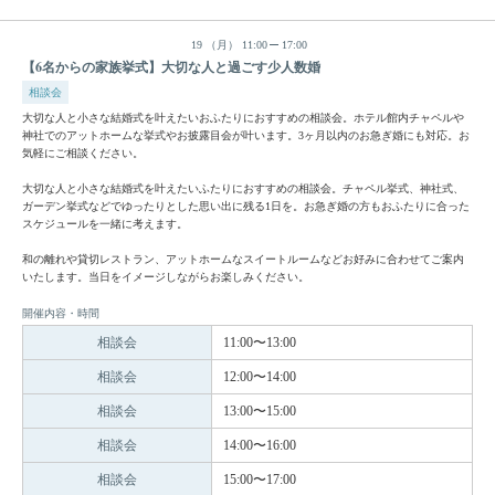
19
（月）
11:00
17:00
【6名からの家族挙式】大切な人と過ごす少人数婚
相談会
大切な人と小さな結婚式を叶えたいおふたりにおすすめの相談会。ホテル館内チャペルや
神社でのアットホームな挙式やお披露目会が叶います。3ヶ月以内のお急ぎ婚にも対応。お
気軽にご相談ください。
大切な人と小さな結婚式を叶えたいふたりにおすすめの相談会。チャペル挙式、神社式、
ガーデン挙式などでゆったりとした思い出に残る1日を。お急ぎ婚の方もおふたりに合った
スケジュールを一緒に考えます。
和の離れや貸切レストラン、アットホームなスイートルームなどお好みに合わせてご案内
いたします。当日をイメージしながらお楽しみください。
開催内容・時間
相談会
11:00〜13:00
相談会
12:00〜14:00
相談会
13:00〜15:00
相談会
14:00〜16:00
相談会
15:00〜17:00