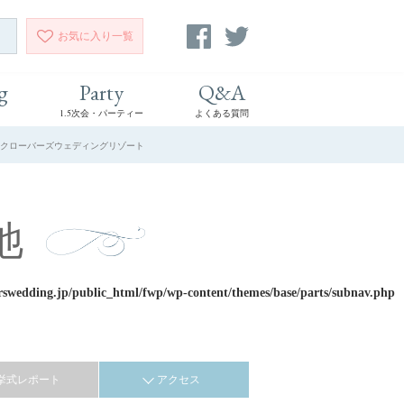
お気に入り
一覧
g
Party
Q&A
1.5次会・パーティー
よくある質問
 | クローバーズウェディングリゾート
池
rswedding.jp/public_html/fwp/wp-content/themes/base/parts/subnav.php
挙式レポート
アクセス