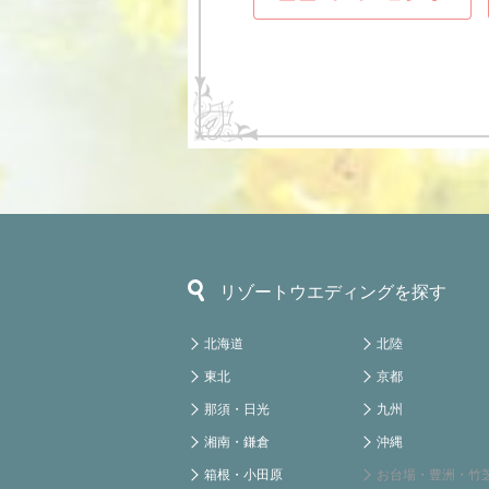
リゾートウエディングを探す
北海道
北陸
東北
京都
那須・日光
九州
湘南・鎌倉
沖縄
箱根・小田原
お台場・豊洲・竹