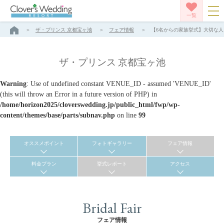
一覧
ザ・プリンス 京都宝ヶ池
フェア情報
【6名からの家族挙式】大切な人と
ザ・プリンス 京都宝ヶ池
Warning
: Use of undefined constant VENUE_ID - assumed 'VENUE_ID'
(this will throw an Error in a future version of PHP) in
/home/horizon2025/cloverswedding.jp/public_html/fwp/wp-
content/themes/base/parts/subnav.php
on line
99
オススメポイント
フォトギャラリー
フェア情報
料金プラン
挙式レポート
アクセス
Bridal Fair
フェア情報