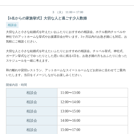
３
（火）
11:00
17:00
【6名からの家族挙式】大切な人と過ごす少人数婚
相談会
大切な人と小さな結婚式を叶えたいおふたりにおすすめの相談会。ホテル館内チャペルや
神社でのアットホームな挙式やお披露目会が叶います。3ヶ月以内のお急ぎ婚にも対応。お
気軽にご相談ください。
大切な人と小さな結婚式を叶えたいふたりにおすすめの相談会。チャペル挙式、神社式、
ガーデン挙式などでゆったりとした思い出に残る1日を。お急ぎ婚の方もおふたりに合った
スケジュールを一緒に考えます。
和の離れや貸切レストラン、アットホームなスイートルームなどお好みに合わせてご案内
いたします。当日をイメージしながらお楽しみください。
開催内容・時間
相談会
11:00〜13:00
相談会
12:00〜14:00
相談会
13:00〜15:00
相談会
14:00〜16:00
相談会
15:00〜17:00