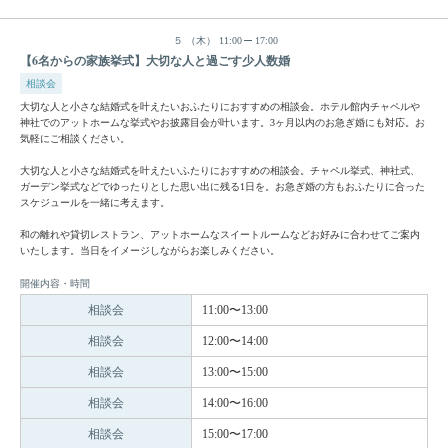
５
（木）
11:00
17:00
【6名からの家族挙式】大切な人と過ごす少人数婚
相談会
大切な人と小さな結婚式を叶えたいおふたりにおすすめの相談会。ホテル館内チャペルや
神社でのアットホームな挙式やお披露目会が叶います。3ヶ月以内のお急ぎ婚にも対応。お
気軽にご相談ください。
大切な人と小さな結婚式を叶えたいふたりにおすすめの相談会。チャペル挙式、神社式、
ガーデン挙式などでゆったりとした思い出に残る1日を。お急ぎ婚の方もおふたりに合った
スケジュールを一緒に考えます。
和の離れや貸切レストラン、アットホームなスイートルームなどお好みに合わせてご案内
いたします。当日をイメージしながらお楽しみください。
開催内容・時間
相談会
11:00〜13:00
相談会
12:00〜14:00
相談会
13:00〜15:00
相談会
14:00〜16:00
相談会
15:00〜17:00