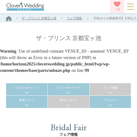
一覧
ザ・プリンス 京都宝ヶ池
フェア情報
【6名からの家族挙式】大切な人と
ザ・プリンス 京都宝ヶ池
Warning
: Use of undefined constant VENUE_ID - assumed 'VENUE_ID'
(this will throw an Error in a future version of PHP) in
/home/horizon2025/cloverswedding.jp/public_html/fwp/wp-
content/themes/base/parts/subnav.php
on line
99
オススメポイント
フォトギャラリー
フェア情報
料金プラン
挙式レポート
アクセス
Bridal Fair
フェア情報