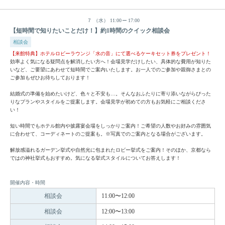
７
（水）
11:00
17:00
【短時間で知りたいことだけ！】約1時間のクイック相談会
相談会
【来館特典】ホテルロビーラウンジ「水の音」にて選べるケーキセット券をプレゼント！
効率よく気になる疑問点を解消したい方へ！会場見学だけしたい、具体的な費用が知りた
いなど、ご要望にあわせて短時間でご案内いたします。お一人でのご参加や親御さまとの
ご参加もぜひお待ちしております！
結婚式の準備を始めたいけど、色々と不安も…。そんなおふたりに寄り添いながらぴった
りなプランやスタイルをご提案します。会場見学が初めての方もお気軽にご相談くださ
い！
短い時間でもホテル館内や披露宴会場をしっかりご案内！ご希望の人数やお好みの雰囲気
に合わせて、コーディネートのご提案も。※写真でのご案内となる場合がございます。
解放感溢れるガーデン挙式や自然光に包まれたロビー挙式をご案内！そのほか、京都なら
ではの神社挙式もおすすめ。気になる挙式スタイルについてお答えします！
開催内容・時間
相談会
11:00〜12:00
相談会
12:00〜13:00