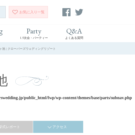
お気に入り
一覧
g
Party
Q&A
1.5次会・パーティー
よくある質問
ヶ池 | クローバーズウェディングリゾート
池
rswedding.jp/public_html/fwp/wp-content/themes/base/parts/subnav.php
挙式レポート
アクセス