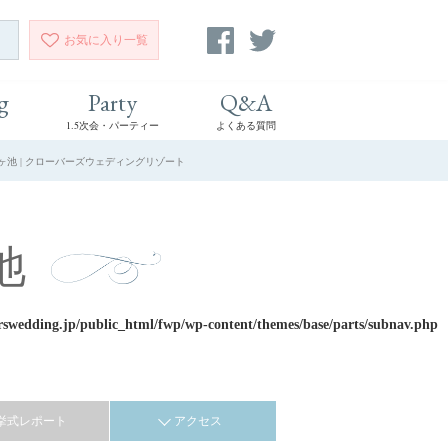
お気に入り
一覧
g
Party
Q&A
1.5次会・パーティー
よくある質問
ヶ池 | クローバーズウェディングリゾート
池
rswedding.jp/public_html/fwp/wp-content/themes/base/parts/subnav.php
挙式レポート
アクセス