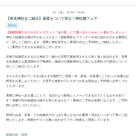
16
（金）
10:30
16:00
【有名神社をご紹介】送迎もついて安心！神社婚フェア
相談会
【来館特典】ホテルロビーラウンジ「水の音」にて選べるケーキセット券をプレゼント！
神社で結婚式を検討中のお二人さまへ！経験豊富なプランナーが式の流れやかかる費用な
ど、詳しくご紹介します。実際に神社見学をご希望の方はご予約時にご相談ください。
（ご案内ができかねる場合もございます）
京都で結婚式をするなら神社で！厳かな空間で家族同士がより深く強く結ばれます。世界
文化遺産の上賀茂神社や下鴨神社、縁結びの貴船神社など気になる神社での挙式について
詳しくご紹介いたします。
ホテル大人気のランチを2名さま分無料でご用意！旬・産地・生産者にこだわった自慢のお
料理をお楽しみください。※苦手な食材やアレルギーがある場合はご予約時にお申しつけ
くださいませ。
実際に神社へ足を運ぶことで、当日がより鮮明にイメージできるのでとてもおすすめで
す！花嫁行列や結婚式の様子が見られるかも？！事前のご予約が必要になります。ご予約
時にお申しつけください。
料理やお花、衣裳…でも結婚式でやっぱり気になるのが費用！項目を一つずつ丁寧にご説
明いたします。時期やゲスト人数に合わせてプラン特典もご用意しています。
開催内容・時間