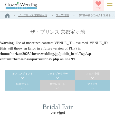
一覧
ザ・プリンス 京都宝ヶ池
フェア情報
【有名神社をご紹介】送迎もついて
ザ・プリンス 京都宝ヶ池
Warning
: Use of undefined constant VENUE_ID - assumed 'VENUE_ID'
(this will throw an Error in a future version of PHP) in
/home/horizon2025/cloverswedding.jp/public_html/fwp/wp-
content/themes/base/parts/subnav.php
on line
99
オススメポイント
フォトギャラリー
フェア情報
料金プラン
挙式レポート
アクセス
Bridal Fair
フェア情報