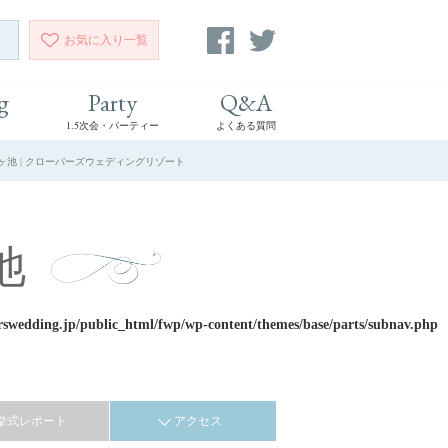
お気に入り
一覧
g
Party
Q&A
1.5次会・パーティー
よくある質問
ヶ池 | クローバーズウェディングリゾート
池
rswedding.jp/public_html/fwp/wp-content/themes/base/parts/subnav.php
挙式レポート
アクセス