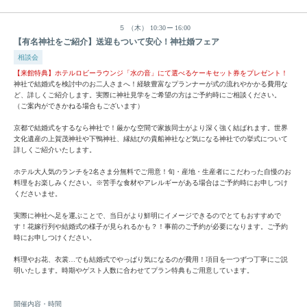
５
（木）
10:30
16:00
【有名神社をご紹介】送迎もついて安心！神社婚フェア
相談会
【来館特典】ホテルロビーラウンジ「水の音」にて選べるケーキセット券をプレゼント！
神社で結婚式を検討中のお二人さまへ！経験豊富なプランナーが式の流れやかかる費用な
ど、詳しくご紹介します。実際に神社見学をご希望の方はご予約時にご相談ください。
（ご案内ができかねる場合もございます）
京都で結婚式をするなら神社で！厳かな空間で家族同士がより深く強く結ばれます。世界
文化遺産の上賀茂神社や下鴨神社、縁結びの貴船神社など気になる神社での挙式について
詳しくご紹介いたします。
ホテル大人気のランチを2名さま分無料でご用意！旬・産地・生産者にこだわった自慢のお
料理をお楽しみください。※苦手な食材やアレルギーがある場合はご予約時にお申しつけ
くださいませ。
実際に神社へ足を運ぶことで、当日がより鮮明にイメージできるのでとてもおすすめで
す！花嫁行列や結婚式の様子が見られるかも？！事前のご予約が必要になります。ご予約
時にお申しつけください。
料理やお花、衣裳…でも結婚式でやっぱり気になるのが費用！項目を一つずつ丁寧にご説
明いたします。時期やゲスト人数に合わせてプラン特典もご用意しています。
開催内容・時間