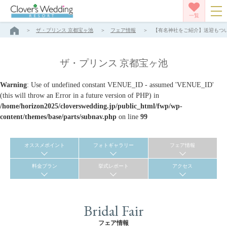
一覧
ザ・プリンス 京都宝ヶ池
フェア情報
【有名神社をご紹介】送迎もついて
ザ・プリンス 京都宝ヶ池
Warning
: Use of undefined constant VENUE_ID - assumed 'VENUE_ID'
(this will throw an Error in a future version of PHP) in
/home/horizon2025/cloverswedding.jp/public_html/fwp/wp-
content/themes/base/parts/subnav.php
on line
99
オススメポイント
フォトギャラリー
フェア情報
料金プラン
挙式レポート
アクセス
Bridal Fair
フェア情報