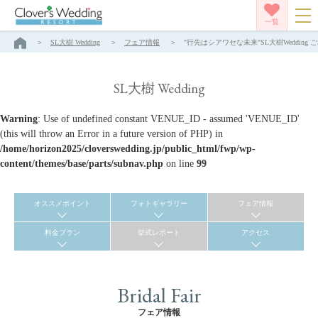
一覧
SL大樹 Wedding
フェア情報
"行先はシアワセな未来"SL大樹Wedding ご
SL大樹 Wedding
Warning
: Use of undefined constant VENUE_ID - assumed 'VENUE_ID'
(this will throw an Error in a future version of PHP) in
/home/horizon2025/cloverswedding.jp/public_html/fwp/wp-
content/themes/base/parts/subnav.php
on line
99
オススメポイント
フォトギャラリー
フェア情報
料金プラン
挙式レポート
アクセス
Bridal Fair
フェア情報