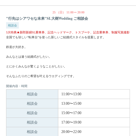
25
（日）
11:00
20:00
"行先はシアワセな未来"SL大樹Wedding ご相談会
相談会
5大特典★新郎新婦SL乗車券、記念ヘッドマーク、トスブーケ、記念乗車券、制服写真撮影
全国でも珍しい"転車台"を使った新しいご結婚式スタイルを提案します。
鉄道が大好き。
みんなとは違う結婚式がしたい。
とにかくみんなが驚くようなことがしたい。
そんなふたりのご希望を叶えるウエディングです。
開催内容・時間
相談会
11:00〜13:00
相談会
13:00〜15:00
相談会
15:00〜17:00
相談会
17:00〜19:00
相談会
20:00〜22:00