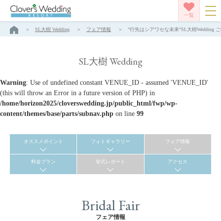
一覧
SL大樹 Wedding
フェア情報
"行先はシアワセな未来"SL大樹Wedding ご
SL大樹 Wedding
Warning
: Use of undefined constant VENUE_ID - assumed 'VENUE_ID'
(this will throw an Error in a future version of PHP) in
/home/horizon2025/cloverswedding.jp/public_html/fwp/wp-
content/themes/base/parts/subnav.php
on line
99
オススメポイント
フォトギャラリー
フェア情報
料金プラン
挙式レポート
アクセス
Bridal Fair
フェア情報