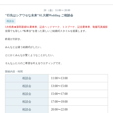
20
（金）
11:00
20:00
"行先はシアワセな未来"SL大樹Wedding ご相談会
相談会
5大特典★新郎新婦SL乗車券、記念ヘッドマーク、トスブーケ、記念乗車券、制服写真撮影
全国でも珍しい"転車台"を使った新しいご結婚式スタイルを提案します。
鉄道が大好き。
みんなとは違う結婚式がしたい。
とにかくみんなが驚くようなことがしたい。
そんなふたりのご希望を叶えるウエディングです。
開催内容・時間
相談会
11:00〜13:00
相談会
13:00〜15:00
相談会
15:00〜17:00
相談会
17:00〜19:00
相談会
20:00〜22:00