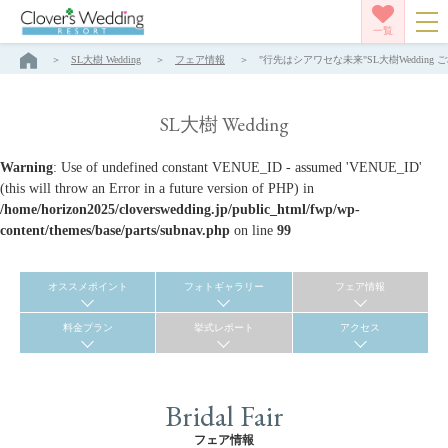
一覧
SL大樹 Wedding
フェア情報
"行先はシアワセな未来"SL大樹Wedding ご
SL大樹 Wedding
Warning
: Use of undefined constant VENUE_ID - assumed 'VENUE_ID'
(this will throw an Error in a future version of PHP) in
/home/horizon2025/cloverswedding.jp/public_html/fwp/wp-
content/themes/base/parts/subnav.php
on line
99
オススメポイント
フォトギャラリー
フェア情報
料金プラン
挙式レポート
アクセス
Bridal Fair
フェア情報