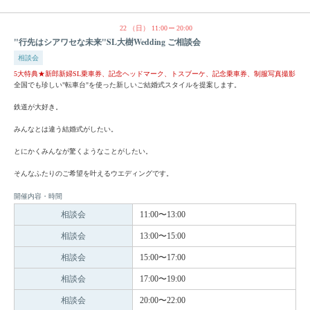
22
（日）
11:00
20:00
"行先はシアワセな未来"SL大樹Wedding ご相談会
相談会
5大特典★新郎新婦SL乗車券、記念ヘッドマーク、トスブーケ、記念乗車券、制服写真撮影
全国でも珍しい"転車台"を使った新しいご結婚式スタイルを提案します。
鉄道が大好き。
みんなとは違う結婚式がしたい。
とにかくみんなが驚くようなことがしたい。
そんなふたりのご希望を叶えるウエディングです。
開催内容・時間
相談会
11:00〜13:00
相談会
13:00〜15:00
相談会
15:00〜17:00
相談会
17:00〜19:00
相談会
20:00〜22:00