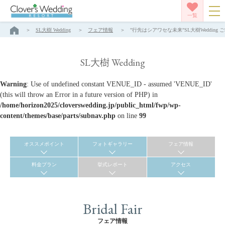
一覧
SL大樹 Wedding
フェア情報
"行先はシアワセな未来"SL大樹Wedding ご
SL大樹 Wedding
Warning
: Use of undefined constant VENUE_ID - assumed 'VENUE_ID'
(this will throw an Error in a future version of PHP) in
/home/horizon2025/cloverswedding.jp/public_html/fwp/wp-
content/themes/base/parts/subnav.php
on line
99
オススメポイント
フォトギャラリー
フェア情報
料金プラン
挙式レポート
アクセス
Bridal Fair
フェア情報