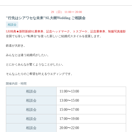
29
（日）
11:00
20:00
"行先はシアワセな未来"SL大樹Wedding ご相談会
相談会
5大特典★新郎新婦SL乗車券、記念ヘッドマーク、トスブーケ、記念乗車券、制服写真撮影
全国でも珍しい"転車台"を使った新しいご結婚式スタイルを提案します。
鉄道が大好き。
みんなとは違う結婚式がしたい。
とにかくみんなが驚くようなことがしたい。
そんなふたりのご希望を叶えるウエディングです。
開催内容・時間
相談会
11:00〜13:00
相談会
13:00〜15:00
相談会
15:00〜17:00
相談会
17:00〜19:00
相談会
20:00〜22:00