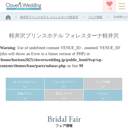
一覧
軽井沢プリンスホテル フォレスターナ軽井沢
フェア情報
【1時間だけ
軽井沢プリンスホテル フォレスターナ軽井沢
Warning
: Use of undefined constant VENUE_ID - assumed 'VENUE_ID'
(this will throw an Error in a future version of PHP) in
/home/horizon2025/cloverswedding.jp/public_html/fwp/wp-
content/themes/base/parts/subnav.php
on line
99
オススメポイント
フォトギャラリー
フェア情報
料金プラン
挙式レポート
アクセス
Bridal Fair
フェア情報