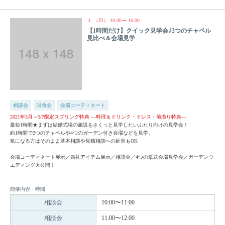
１
（日）
10:00
16:00
【1時間だけ】クイック見学会♪2つのチャペル
見比べ＆会場見学
相談会
試食会
会場コーディネート
2021年3月～5/7限定スプリング特典 —料理＆ドリンク・ドレス・前撮り特典—
最短1時間★まずは結婚式場の施設をさくっと見学したいふたり向けの見学会！
約1時間で2つのチャペルや4つのガーデン付き会場などを見学。
気になる方はそのまま基本相談や見積相談への延長もOK
会場コーディネート展示／婚礼アイテム展示／相談会／4つの挙式会場見学会／ガーデンウ
エディング大公開！
開催内容・時間
相談会
10:00〜11:00
相談会
11:00〜12:00