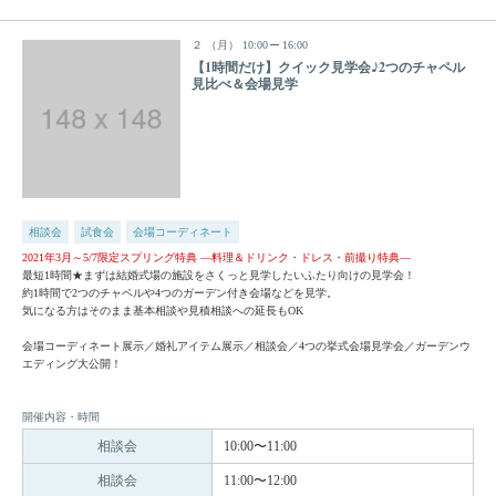
２
（月）
10:00
16:00
【1時間だけ】クイック見学会♪2つのチャペル
見比べ＆会場見学
相談会
試食会
会場コーディネート
2021年3月～5/7限定スプリング特典 —料理＆ドリンク・ドレス・前撮り特典—
最短1時間★まずは結婚式場の施設をさくっと見学したいふたり向けの見学会！
約1時間で2つのチャペルや4つのガーデン付き会場などを見学。
気になる方はそのまま基本相談や見積相談への延長もOK
会場コーディネート展示／婚礼アイテム展示／相談会／4つの挙式会場見学会／ガーデンウ
エディング大公開！
開催内容・時間
相談会
10:00〜11:00
相談会
11:00〜12:00