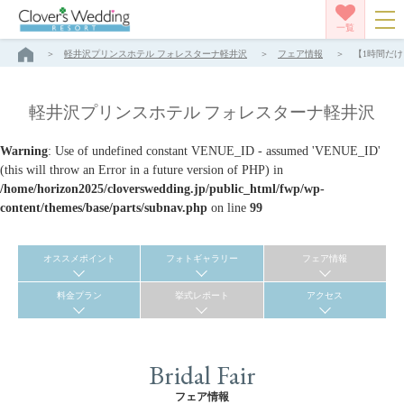
一覧
軽井沢プリンスホテル フォレスターナ軽井沢
フェア情報
【1時間だけ
軽井沢プリンスホテル フォレスターナ軽井沢
Warning
: Use of undefined constant VENUE_ID - assumed 'VENUE_ID'
(this will throw an Error in a future version of PHP) in
/home/horizon2025/cloverswedding.jp/public_html/fwp/wp-
content/themes/base/parts/subnav.php
on line
99
オススメポイント
フォトギャラリー
フェア情報
料金プラン
挙式レポート
アクセス
Bridal Fair
フェア情報