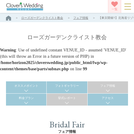
一覧
ローズガーデンクライスト教会
フェア情報
【東京開催!!】北海道リゾ
ローズガーデンクライスト教会
Warning
: Use of undefined constant VENUE_ID - assumed 'VENUE_ID'
(this will throw an Error in a future version of PHP) in
/home/horizon2025/cloverswedding.jp/public_html/fwp/wp-
content/themes/base/parts/subnav.php
on line
99
オススメポイント
フォトギャラリー
フェア情報
料金プラン
挙式レポート
アクセス
Bridal Fair
フェア情報