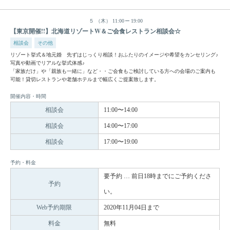
５
（木）
11:00
19:00
【東京開催!!】北海道リゾートW＆ご会食レストラン相談会☆
相談会
その他
リゾート挙式＆地元婚 先ずはじっくり相談！おふたりのイメージや希望をカンセリング♪
写真や動画でリアルな挙式体感♪
「家族だけ」や「親族も一緒に」など・・ご会食もご検討している方への会場のご案内も
可能！貸切レストランや老舗ホテルまで幅広くご提案致します。
開催内容・時間
相談会
11:00〜14:00
相談会
14:00〜17:00
相談会
17:00〜19:00
予約・料金
要予約 … 前日18時までにご予約くださ
予約
い。
Web予約期限
2020年11月04日まで
料金
無料