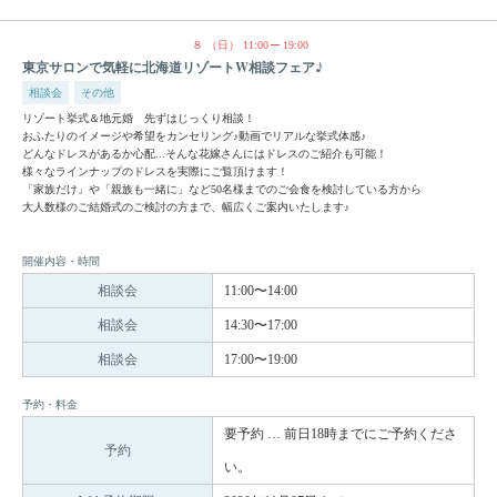
８
（日）
11:00
19:00
東京サロンで気軽に北海道リゾートW相談フェア♪
相談会
その他
リゾート挙式＆地元婚 先ずはじっくり相談！
おふたりのイメージや希望をカンセリング♪動画でリアルな挙式体感♪
どんなドレスがあるか心配...そんな花嫁さんにはドレスのご紹介も可能！
様々なラインナップのドレスを実際にご覧頂けます！
「家族だけ」や「親族も一緒に」など50名様までのご会食を検討している方から
大人数様のご結婚式のご検討の方まで、幅広くご案内いたします♪
開催内容・時間
相談会
11:00〜14:00
相談会
14:30〜17:00
相談会
17:00〜19:00
予約・料金
要予約 … 前日18時までにご予約くださ
予約
い。