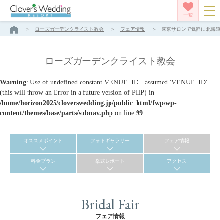
一覧
ローズガーデンクライスト教会
フェア情報
東京サロンで気軽に北海道リ
ローズガーデンクライスト教会
Warning
: Use of undefined constant VENUE_ID - assumed 'VENUE_ID'
(this will throw an Error in a future version of PHP) in
/home/horizon2025/cloverswedding.jp/public_html/fwp/wp-
content/themes/base/parts/subnav.php
on line
99
オススメポイント
フォトギャラリー
フェア情報
料金プラン
挙式レポート
アクセス
Bridal Fair
フェア情報