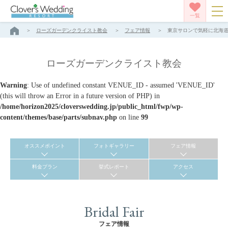
一覧
ローズガーデンクライスト教会
フェア情報
東京サロンで気軽に北海道リ
ローズガーデンクライスト教会
Warning
: Use of undefined constant VENUE_ID - assumed 'VENUE_ID'
(this will throw an Error in a future version of PHP) in
/home/horizon2025/cloverswedding.jp/public_html/fwp/wp-
content/themes/base/parts/subnav.php
on line
99
オススメポイント
フォトギャラリー
フェア情報
料金プラン
挙式レポート
アクセス
Bridal Fair
フェア情報