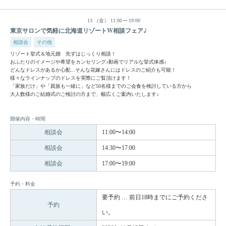
13
（金）
11:00
19:00
東京サロンで気軽に北海道リゾートW相談フェア♪
相談会
その他
リゾート挙式＆地元婚 先ずはじっくり相談！
おふたりのイメージや希望をカンセリング♪動画でリアルな挙式体感♪
どんなドレスがあるか心配...そんな花嫁さんにはドレスのご紹介も可能！
様々なラインナップのドレスを実際にご覧頂けます！
「家族だけ」や「親族も一緒に」など50名様までのご会食を検討している方から
大人数様のご結婚式のご検討の方まで、幅広くご案内いたします♪
開催内容・時間
相談会
11:00〜14:00
相談会
14:30〜17:00
相談会
17:00〜19:00
予約・料金
要予約 … 前日18時までにご予約くださ
予約
い。