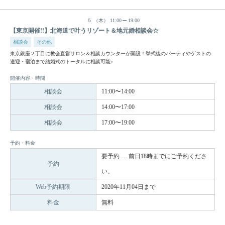
５
（木）
11:00
19:00
【東京開催!!】北海道で叶うリゾート＆地元婚相談会☆
相談会
その他
東京銀座２丁目に教会直営サロン＆相談カウンターが開設！挙式後のパーティやゲストの
送迎・宿泊まで結婚式のトータルに相談可能♪
開催内容・時間
相談会
11:00〜14:00
相談会
14:00〜17:00
相談会
17:00〜19:00
予約・料金
要予約 … 前日18時までにご予約くださ
予約
い。
Web予約期限
2020年11月04日まで
料金
無料