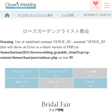
一覧
ローズガーデンクライスト教会
フェア情報
【東京開催!!】北海道で叶
ローズガーデンクライスト教会
Warning
: Use of undefined constant VENUE_ID - assumed 'VENUE_ID'
(this will throw an Error in a future version of PHP) in
/home/horizon2025/cloverswedding.jp/public_html/fwp/wp-
content/themes/base/parts/subnav.php
on line
99
オススメポイント
フォトギャラリー
フェア情報
料金プラン
挙式レポート
アクセス
Bridal Fair
フェア情報