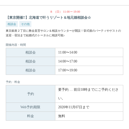
８
（日）
11:00
19:00
【東京開催!!】北海道で叶うリゾート＆地元婚相談会☆
相談会
その他
東京銀座２丁目に教会直営サロン＆相談カウンターが開設！挙式後のパーティやゲストの
送迎・宿泊まで結婚式のトータルに相談可能♪
開催内容・時間
相談会
11:00〜14:00
相談会
14:00〜17:00
相談会
17:00〜19:00
予約・料金
要予約 … 前日18時までにご予約くださ
予約
い。
Web予約期限
2020年11月07日まで
料金
無料