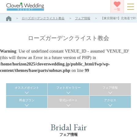
一覧
ローズガーデンクライスト教会
フェア情報
【東京開催!!】北海道で叶
ローズガーデンクライスト教会
Warning
: Use of undefined constant VENUE_ID - assumed 'VENUE_ID'
(this will throw an Error in a future version of PHP) in
/home/horizon2025/cloverswedding.jp/public_html/fwp/wp-
content/themes/base/parts/subnav.php
on line
99
オススメポイント
フォトギャラリー
フェア情報
料金プラン
挙式レポート
アクセス
Bridal Fair
フェア情報