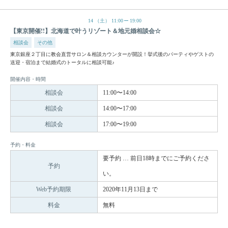
14
（土）
11:00
19:00
【東京開催!!】北海道で叶うリゾート＆地元婚相談会☆
相談会
その他
東京銀座２丁目に教会直営サロン＆相談カウンターが開設！挙式後のパーティやゲストの
送迎・宿泊まで結婚式のトータルに相談可能♪
開催内容・時間
相談会
11:00〜14:00
相談会
14:00〜17:00
相談会
17:00〜19:00
予約・料金
要予約 … 前日18時までにご予約くださ
予約
い。
Web予約期限
2020年11月13日まで
料金
無料