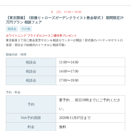
８
（日）
11:00
18:00
【東京開催】《前撮り＋ローズガーデンクライスト教会挙式 》 期間限定29
万円プラン 相談フェア
相談会
その他
ホワイトニング ブライダルコースご優待券プレゼント
東京銀座２丁目に教会直営サロン＆相談カウンターが開設！挙式後のパーティやゲストの
送迎・宿泊まで結婚式のトータルに相談可能♪
開催内容・時間
相談会
11:00〜14:00
相談会
14:00〜17:00
相談会
17:00〜19:00
予約・料金
要予約 … 前日18時までにご予約くださ
予約
い。
Web予約期限
2020年11月07日まで
料金
無料