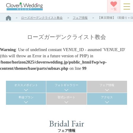
一覧
ローズガーデンクライスト教会
フェア情報
【東京開催】《前撮り＋ロー
ローズガーデンクライスト教会
Warning
: Use of undefined constant VENUE_ID - assumed 'VENUE_ID'
(this will throw an Error in a future version of PHP) in
/home/horizon2025/cloverswedding.jp/public_html/fwp/wp-
content/themes/base/parts/subnav.php
on line
99
オススメポイント
フォトギャラリー
フェア情報
料金プラン
挙式レポート
アクセス
Bridal Fair
フェア情報