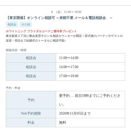
６
（金）
11:00
18:00
【東京開催】オンライン相談可 ～来館不要 メール＆電話相談会 ～
相談会
その他
ホワイトニング ブライダルコースご優待券プレゼント
東京銀座２丁目に教会直営サロン＆相談カウンターが開設！挙式後のパーティやゲストの
送迎・宿泊まで結婚式のトータルに相談可能♪
開催内容・時間
相談会
11:00〜14:00
相談会
14:00〜17:00
相談会
17:00〜19:00
予約・料金
要予約 … 前日18時までにご予約くださ
予約
い。
Web予約期限
2020年11月05日まで
料金
無料