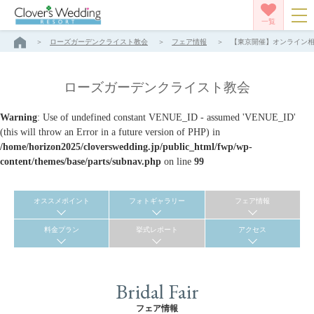
一覧
ローズガーデンクライスト教会
フェア情報
【東京開催】オンライン相談
ローズガーデンクライスト教会
Warning
: Use of undefined constant VENUE_ID - assumed 'VENUE_ID'
(this will throw an Error in a future version of PHP) in
/home/horizon2025/cloverswedding.jp/public_html/fwp/wp-
content/themes/base/parts/subnav.php
on line
99
オススメポイント
フォトギャラリー
フェア情報
料金プラン
挙式レポート
アクセス
Bridal Fair
フェア情報