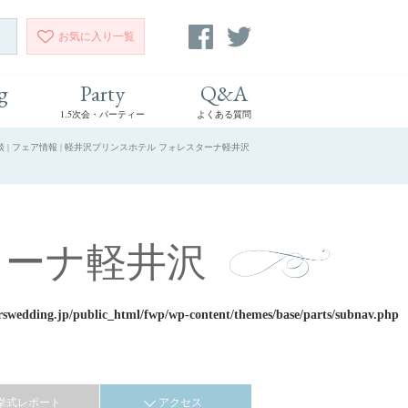
お気に入り
一覧
g
Party
Q&A
1.5次会・パーティー
よくある質問
| フェア情報 | 軽井沢プリンスホテル フォレスターナ軽井沢
ターナ軽井沢
rswedding.jp/public_html/fwp/wp-content/themes/base/parts/subnav.php
挙式レポート
アクセス