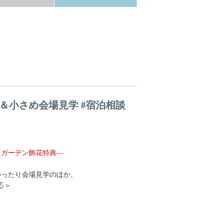
＆小さめ会場見学 #宿泊相談
ス・ガーデン飾花特典—
ゆったり会場見学のほか、
応＞