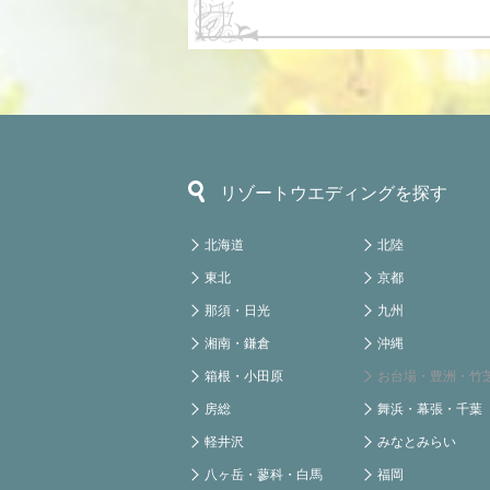
リゾートウエディングを探す
北海道
北陸
東北
京都
那須・日光
九州
湘南・鎌倉
沖縄
箱根・小田原
お台場・豊洲・竹
房総
舞浜・幕張・千葉
軽井沢
みなとみらい
八ヶ岳・蓼科・白馬
福岡