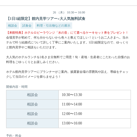
26
（木）
10:30
16:00
【1日1組限定】館内見学ツアー×大人気無料試食
相談会
試食会
料理・引出物などの展示
【来館特典】ホテルロビーラウンジ「水の音」にて選べるケーキセット券をプレゼント！
会場見学が初めて、何も分からないから色々と教えてほしい！というお二人さまへ。当ホ
テルで叶う結婚式について詳しく丁寧にご案内いたします。1日1組限定なので、ゆっくり
と館内見学やご相談もいただけます。
大人気のホテルランチを2名さま分無料でご用意！旬・産地・生産者にこだわった自慢のお
料理をごゆっくりとお楽しみください。
ホテル館内見学ツアーにプランナーがご案内。披露宴会場の雰囲気や設え、導線をチェッ
クして当日のイメージを膨らませよう！
開催内容・時間
相談会
10:30〜13:30
相談会
11:00〜14:00
相談会
12:00〜15:00
相談会
13:00〜16:00
予約・料金