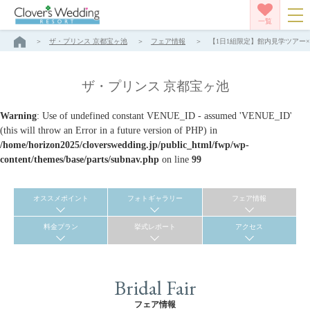
一覧
ザ・プリンス 京都宝ヶ池
フェア情報
【1日1組限定】館内見学ツアー×
ザ・プリンス 京都宝ヶ池
Warning
: Use of undefined constant VENUE_ID - assumed 'VENUE_ID'
(this will throw an Error in a future version of PHP) in
/home/horizon2025/cloverswedding.jp/public_html/fwp/wp-
content/themes/base/parts/subnav.php
on line
99
オススメポイント
フォトギャラリー
フェア情報
料金プラン
挙式レポート
アクセス
Bridal Fair
フェア情報