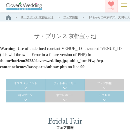
一覧
ザ・プリンス 京都宝ヶ池
フェア情報
【6名からの家族挙式】大切な人と
ザ・プリンス 京都宝ヶ池
Warning
: Use of undefined constant VENUE_ID - assumed 'VENUE_ID'
(this will throw an Error in a future version of PHP) in
/home/horizon2025/cloverswedding.jp/public_html/fwp/wp-
content/themes/base/parts/subnav.php
on line
99
オススメポイント
フォトギャラリー
フェア情報
料金プラン
挙式レポート
アクセス
Bridal Fair
フェア情報