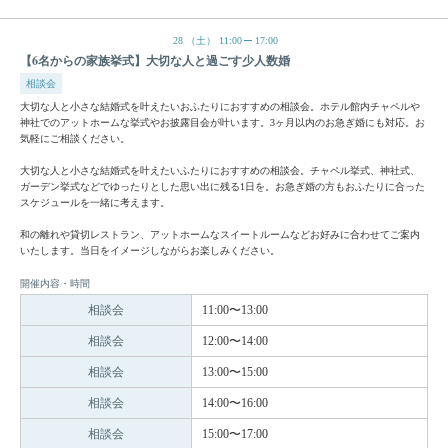
28
（土）
11:00
17:00
【6名からの家族挙式】大切な人と過ごす少人数婚
相談会
大切な人と小さな結婚式を叶えたいおふたりにおすすめの相談会。ホテル館内チャペルや
神社でのアットホームな挙式やお披露目会が叶います。3ヶ月以内のお急ぎ婚にも対応。お
気軽にご相談ください。
大切な人と小さな結婚式を叶えたいふたりにおすすめの相談会。チャペル挙式、神社式、
ガーデン挙式などでゆったりとした思い出に残る1日を。お急ぎ婚の方もおふたりに合った
スケジュールを一緒に考えます。
和の離れや貸切レストラン、アットホームなスイートルームなどお好みに合わせてご案内
いたします。当日をイメージしながらお楽しみください。
開催内容・時間
相談会
11:00〜13:00
相談会
12:00〜14:00
相談会
13:00〜15:00
相談会
14:00〜16:00
相談会
15:00〜17:00