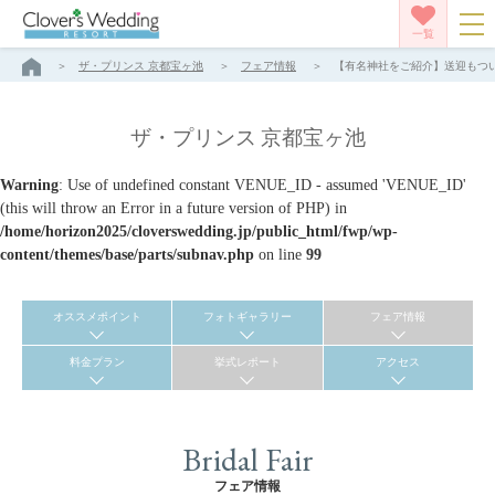
一覧
ザ・プリンス 京都宝ヶ池
フェア情報
【有名神社をご紹介】送迎もついて
ザ・プリンス 京都宝ヶ池
Warning
: Use of undefined constant VENUE_ID - assumed 'VENUE_ID'
(this will throw an Error in a future version of PHP) in
/home/horizon2025/cloverswedding.jp/public_html/fwp/wp-
content/themes/base/parts/subnav.php
on line
99
オススメポイント
フォトギャラリー
フェア情報
料金プラン
挙式レポート
アクセス
Bridal Fair
フェア情報