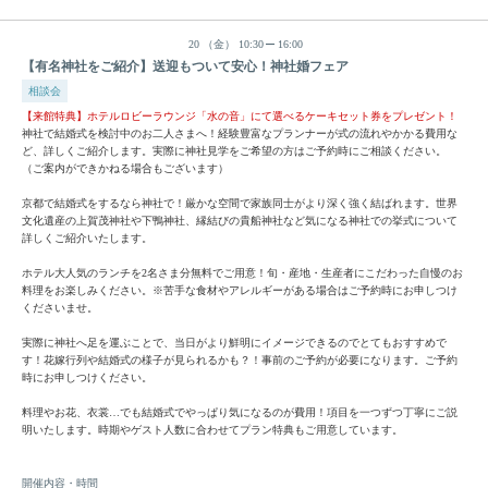
20
（金）
10:30
16:00
【有名神社をご紹介】送迎もついて安心！神社婚フェア
相談会
【来館特典】ホテルロビーラウンジ「水の音」にて選べるケーキセット券をプレゼント！
神社で結婚式を検討中のお二人さまへ！経験豊富なプランナーが式の流れやかかる費用な
ど、詳しくご紹介します。実際に神社見学をご希望の方はご予約時にご相談ください。
（ご案内ができかねる場合もございます）
京都で結婚式をするなら神社で！厳かな空間で家族同士がより深く強く結ばれます。世界
文化遺産の上賀茂神社や下鴨神社、縁結びの貴船神社など気になる神社での挙式について
詳しくご紹介いたします。
ホテル大人気のランチを2名さま分無料でご用意！旬・産地・生産者にこだわった自慢のお
料理をお楽しみください。※苦手な食材やアレルギーがある場合はご予約時にお申しつけ
くださいませ。
実際に神社へ足を運ぶことで、当日がより鮮明にイメージできるのでとてもおすすめで
す！花嫁行列や結婚式の様子が見られるかも？！事前のご予約が必要になります。ご予約
時にお申しつけください。
料理やお花、衣裳…でも結婚式でやっぱり気になるのが費用！項目を一つずつ丁寧にご説
明いたします。時期やゲスト人数に合わせてプラン特典もご用意しています。
開催内容・時間