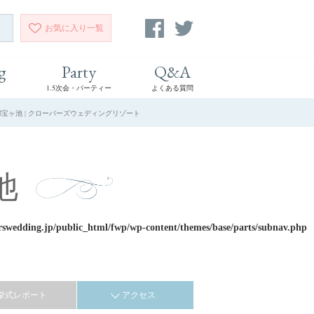
お気に入り
一覧
g
Party
Q&A
1.5次会・パーティー
よくある質問
都宝ヶ池 | クローバーズウェディングリゾート
池
rswedding.jp/public_html/fwp/wp-content/themes/base/parts/subnav.php
挙式レポート
アクセス