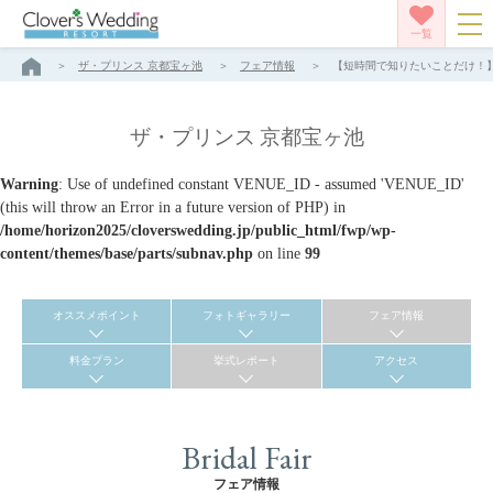
一覧
ザ・プリンス 京都宝ヶ池
フェア情報
【短時間で知りたいことだけ！】約
ザ・プリンス 京都宝ヶ池
Warning
: Use of undefined constant VENUE_ID - assumed 'VENUE_ID'
(this will throw an Error in a future version of PHP) in
/home/horizon2025/cloverswedding.jp/public_html/fwp/wp-
content/themes/base/parts/subnav.php
on line
99
オススメポイント
フォトギャラリー
フェア情報
料金プラン
挙式レポート
アクセス
Bridal Fair
フェア情報