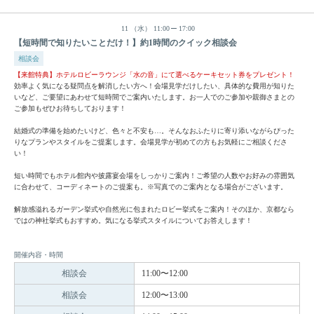
11
（水）
11:00
17:00
【短時間で知りたいことだけ！】約1時間のクイック相談会
相談会
【来館特典】ホテルロビーラウンジ「水の音」にて選べるケーキセット券をプレゼント！
効率よく気になる疑問点を解消したい方へ！会場見学だけしたい、具体的な費用が知りた
いなど、ご要望にあわせて短時間でご案内いたします。お一人でのご参加や親御さまとの
ご参加もぜひお待ちしております！
結婚式の準備を始めたいけど、色々と不安も…。そんなおふたりに寄り添いながらぴった
りなプランやスタイルをご提案します。会場見学が初めての方もお気軽にご相談くださ
い！
短い時間でもホテル館内や披露宴会場をしっかりご案内！ご希望の人数やお好みの雰囲気
に合わせて、コーディネートのご提案も。※写真でのご案内となる場合がございます。
解放感溢れるガーデン挙式や自然光に包まれたロビー挙式をご案内！そのほか、京都なら
ではの神社挙式もおすすめ。気になる挙式スタイルについてお答えします！
開催内容・時間
相談会
11:00〜12:00
相談会
12:00〜13:00