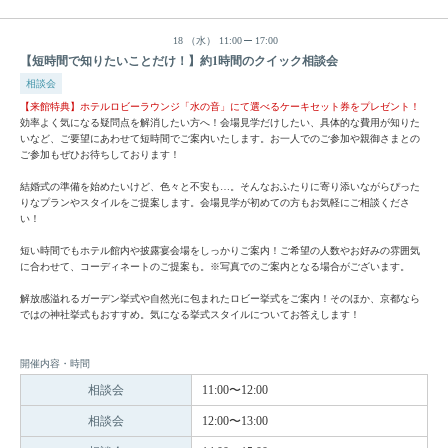
18
（水）
11:00
17:00
【短時間で知りたいことだけ！】約1時間のクイック相談会
相談会
【来館特典】ホテルロビーラウンジ「水の音」にて選べるケーキセット券をプレゼント！
効率よく気になる疑問点を解消したい方へ！会場見学だけしたい、具体的な費用が知りた
いなど、ご要望にあわせて短時間でご案内いたします。お一人でのご参加や親御さまとの
ご参加もぜひお待ちしております！
結婚式の準備を始めたいけど、色々と不安も…。そんなおふたりに寄り添いながらぴった
りなプランやスタイルをご提案します。会場見学が初めての方もお気軽にご相談くださ
い！
短い時間でもホテル館内や披露宴会場をしっかりご案内！ご希望の人数やお好みの雰囲気
に合わせて、コーディネートのご提案も。※写真でのご案内となる場合がございます。
解放感溢れるガーデン挙式や自然光に包まれたロビー挙式をご案内！そのほか、京都なら
ではの神社挙式もおすすめ。気になる挙式スタイルについてお答えします！
開催内容・時間
相談会
11:00〜12:00
相談会
12:00〜13:00