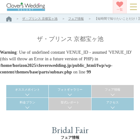
一覧
ザ・プリンス 京都宝ヶ池
フェア情報
【短時間で知りたいことだけ！】約
ザ・プリンス 京都宝ヶ池
Warning
: Use of undefined constant VENUE_ID - assumed 'VENUE_ID'
(this will throw an Error in a future version of PHP) in
/home/horizon2025/cloverswedding.jp/public_html/fwp/wp-
content/themes/base/parts/subnav.php
on line
99
オススメポイント
フォトギャラリー
フェア情報
料金プラン
挙式レポート
アクセス
Bridal Fair
フェア情報