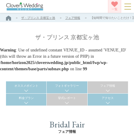
一覧
ザ・プリンス 京都宝ヶ池
フェア情報
【短時間で知りたいことだけ！】約
ザ・プリンス 京都宝ヶ池
Warning
: Use of undefined constant VENUE_ID - assumed 'VENUE_ID'
(this will throw an Error in a future version of PHP) in
/home/horizon2025/cloverswedding.jp/public_html/fwp/wp-
content/themes/base/parts/subnav.php
on line
99
オススメポイント
フォトギャラリー
フェア情報
料金プラン
挙式レポート
アクセス
Bridal Fair
フェア情報