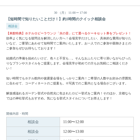
30
（月）
11:00
17:00
【短時間で知りたいことだけ！】約1時間のクイック相談会
相談会
【来館特典】ホテルロビーラウンジ「水の音」にて選べるケーキセット券をプレゼント！
効率よく気になる疑問点を解消したい方へ！会場見学だけしたい、具体的な費用が知りた
いなど、ご要望にあわせて短時間でご案内いたします。お一人でのご参加や親御さまとの
ご参加もぜひお待ちしております！
結婚式の準備を始めたいけど、色々と不安も…。そんなおふたりに寄り添いながらぴった
りなプランやスタイルをご提案します。会場見学が初めての方もお気軽にご相談くださ
い！
短い時間でもホテル館内や披露宴会場をしっかりご案内！ご希望の人数やお好みの雰囲気
に合わせて、コーディネートのご提案も。※写真でのご案内となる場合がございます。
解放感溢れるガーデン挙式や自然光に包まれたロビー挙式をご案内！そのほか、京都なら
ではの神社挙式もおすすめ。気になる挙式スタイルについてお答えします！
開催内容・時間
相談会
11:00〜12:00
相談会
12:00〜13:00