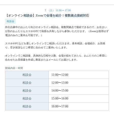
７
（土）
11:00
17:00
【オンライン相談会】Zoomで会場を紹介！複数拠点接続対応
相談会
外出自粛中のおふたり向けのオンライン相談会。複数間拠点で接続できるので、お住まい
が別のおふたりもスマホやPCで画面を共有しながら参加いただけます。（Zoomは使用せず
電話のみのご案内も可能です。）
スマホやPCなどを通しオンラインでご相談いただけます。基本相談、会場紹介、お見積
り、空き状況などご希望に合わせてご案内いたします。
オンラインでご相談後、具体的な日程や人数、会場が絞れてきたら、おふたりのご希望に
合わせたお見積書を作成し郵送またはメールにてお届けします。
開催内容・時間
相談会
11:00〜12:00
相談会
12:00〜13:00
相談会
14:00〜15:00
相談会
15:00〜16:00
相談会
16:00〜17:00