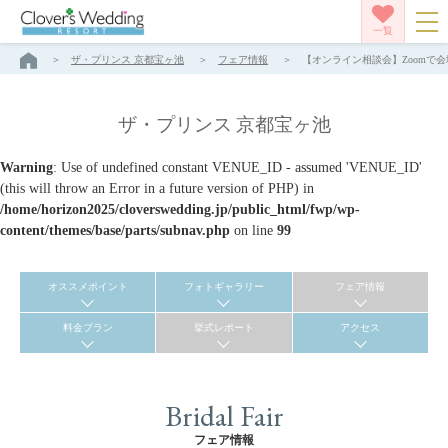
一覧
ザ・プリンス 京都宝ヶ池
フェア情報
【オンライン相談会】Zoomで会
ザ・プリンス 京都宝ヶ池
Warning
: Use of undefined constant VENUE_ID - assumed 'VENUE_ID'
(this will throw an Error in a future version of PHP) in
/home/horizon2025/cloverswedding.jp/public_html/fwp/wp-
content/themes/base/parts/subnav.php
on line
99
オススメポイント
フォトギャラリー
フェア情報
料金プラン
挙式レポート
アクセス
Bridal Fair
フェア情報