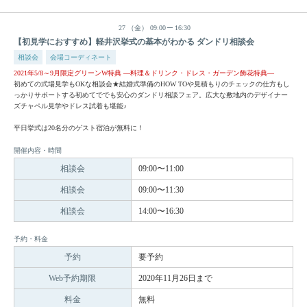
27
（金）
09:00
16:30
【初見学におすすめ】軽井沢挙式の基本がわかる ダンドリ相談会
相談会
会場コーディネート
2021年5/8～9月限定グリーンW特典 —料理＆ドリンク・ドレス・ガーデン飾花特典—
初めての式場見学もOKな相談会★結婚式準備のHOW TOや見積もりのチェックの仕方もし
っかりサポートする初めてででも安心のダンドリ相談フェア。広大な敷地内のデザイナー
ズチャペル見学やドレス試着も堪能♪
平日挙式は20名分のゲスト宿泊が無料に！
開催内容・時間
相談会
09:00〜11:00
相談会
09:00〜11:30
相談会
14:00〜16:30
予約・料金
予約
要予約
Web予約期限
2020年11月26日まで
料金
無料