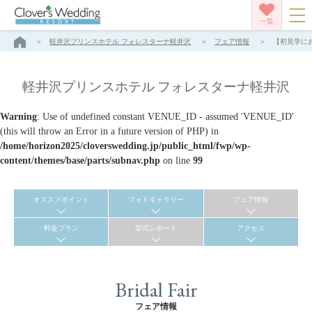
一覧
軽井沢プリンスホテル フォレスターナ軽井沢
フェア情報
【初見学にお
軽井沢プリンスホテル フォレスターナ軽井沢
Warning
: Use of undefined constant VENUE_ID - assumed 'VENUE_ID'
(this will throw an Error in a future version of PHP) in
/home/horizon2025/cloverswedding.jp/public_html/fwp/wp-
content/themes/base/parts/subnav.php
on line
99
オススメポイント
フォトギャラリー
フェア情報
料金プラン
挙式レポート
アクセス
Bridal Fair
フェア情報