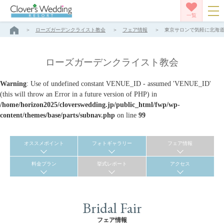
一覧
ローズガーデンクライスト教会
フェア情報
東京サロンで気軽に北海道リ
ローズガーデンクライスト教会
Warning
: Use of undefined constant VENUE_ID - assumed 'VENUE_ID'
(this will throw an Error in a future version of PHP) in
/home/horizon2025/cloverswedding.jp/public_html/fwp/wp-
content/themes/base/parts/subnav.php
on line
99
オススメポイント
フォトギャラリー
フェア情報
料金プラン
挙式レポート
アクセス
Bridal Fair
フェア情報