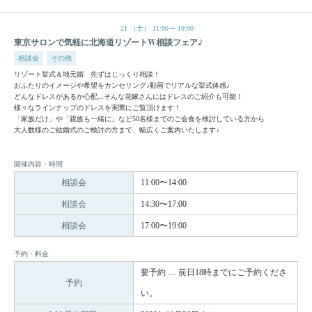
21
（土）
11:00
19:00
東京サロンで気軽に北海道リゾートW相談フェア♪
相談会
その他
リゾート挙式＆地元婚 先ずはじっくり相談！
おふたりのイメージや希望をカンセリング♪動画でリアルな挙式体感♪
どんなドレスがあるか心配...そんな花嫁さんにはドレスのご紹介も可能！
様々なラインナップのドレスを実際にご覧頂けます！
「家族だけ」や「親族も一緒に」など50名様までのご会食を検討している方から
大人数様のご結婚式のご検討の方まで、幅広くご案内いたします♪
開催内容・時間
相談会
11:00〜14:00
相談会
14:30〜17:00
相談会
17:00〜19:00
予約・料金
要予約 … 前日18時までにご予約くださ
予約
い。