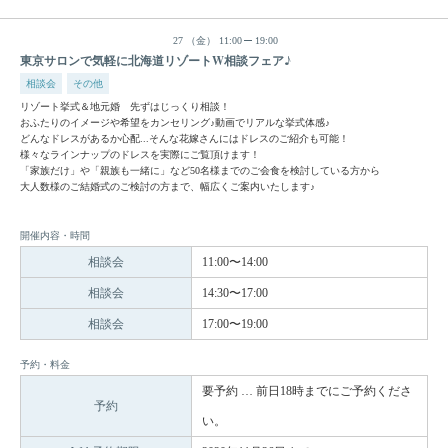
27
（金）
11:00
19:00
東京サロンで気軽に北海道リゾートW相談フェア♪
相談会
その他
リゾート挙式＆地元婚 先ずはじっくり相談！
おふたりのイメージや希望をカンセリング♪動画でリアルな挙式体感♪
どんなドレスがあるか心配...そんな花嫁さんにはドレスのご紹介も可能！
様々なラインナップのドレスを実際にご覧頂けます！
「家族だけ」や「親族も一緒に」など50名様までのご会食を検討している方から
大人数様のご結婚式のご検討の方まで、幅広くご案内いたします♪
開催内容・時間
相談会
11:00〜14:00
相談会
14:30〜17:00
相談会
17:00〜19:00
予約・料金
要予約 … 前日18時までにご予約くださ
予約
い。