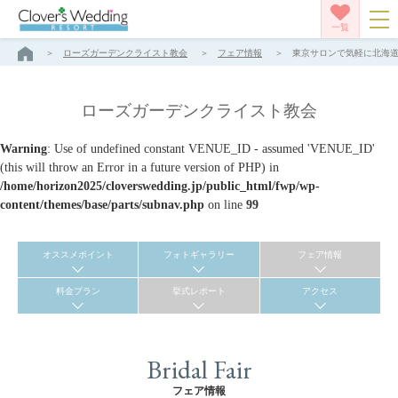
一覧
ローズガーデンクライスト教会
フェア情報
東京サロンで気軽に北海道リ
ローズガーデンクライスト教会
Warning
: Use of undefined constant VENUE_ID - assumed 'VENUE_ID'
(this will throw an Error in a future version of PHP) in
/home/horizon2025/cloverswedding.jp/public_html/fwp/wp-
content/themes/base/parts/subnav.php
on line
99
オススメポイント
フォトギャラリー
フェア情報
料金プラン
挙式レポート
アクセス
Bridal Fair
フェア情報