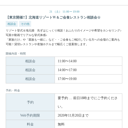
21
（土）
11:00
19:00
【東京開催!!】北海道リゾートW＆ご会食レストラン相談会☆
相談会
その他
リゾート挙式＆地元婚 先ずはじっくり相談！おふたりのイメージや希望をカンセリング♪
写真や動画でリアルな挙式体感♪
「家族だけ」や「親族も一緒に」など・・ご会食もご検討している方への会場のご案内も
可能！貸切レストランや老舗ホテルまで幅広くご提案致します。
開催内容・時間
相談会
11:00〜14:00
相談会
14:00〜17:00
相談会
17:00〜19:00
予約・料金
要予約 … 前日18時までにご予約くださ
予約
い。
Web予約期限
2020年11月20日まで
料金
無料