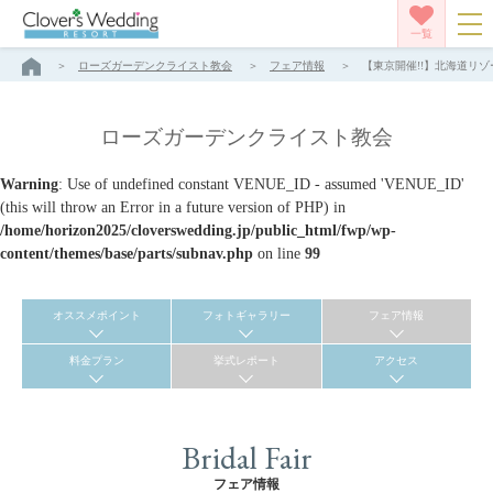
一覧
ローズガーデンクライスト教会
フェア情報
【東京開催!!】北海道リゾ
ローズガーデンクライスト教会
Warning
: Use of undefined constant VENUE_ID - assumed 'VENUE_ID'
(this will throw an Error in a future version of PHP) in
/home/horizon2025/cloverswedding.jp/public_html/fwp/wp-
content/themes/base/parts/subnav.php
on line
99
オススメポイント
フォトギャラリー
フェア情報
料金プラン
挙式レポート
アクセス
Bridal Fair
フェア情報